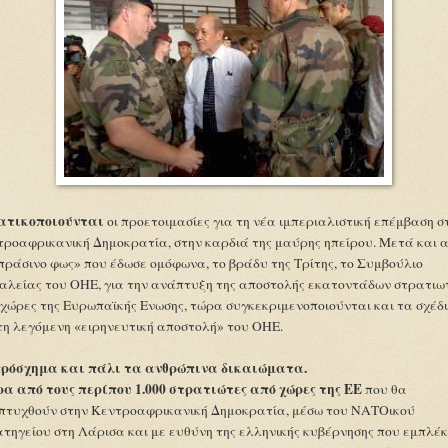
ατικοποιούνται
οι προετοιμασίες για τη νέα ιμπεριαλιστική επέμβαση σ
ροαφρικανική Δημοκρατία, στην καρδιά της μαύρης ηπείρου. Μετά και 
πράσινο φως» που έδωσε ομόφωνα, το βράδυ της Τρίτης, το Συμβούλιο
αλείας του ΟΗΕ, για την ανάπτυξη της αποστολής εκατοντάδων στρατιω
χώρες της Ευρωπαϊκής Ενωσης, τώρα συγκεκριμενοποιούνται και τα σχέδ
τη λεγόμενη «ειρηνευτική αποστολή» του ΟΗΕ.
πρόσχημα και πάλι τα ανθρώπινα δικαιώματα.
α από τους περίπου 1.000 στρατιώτες από χώρες της ΕΕ
που θα
πτυχθούν στην Κεντροαφρικανική Δημοκρατία, μέσω του ΝΑΤΟικού
τηγείου στη Λάρισα και με ευθύνη της ελληνικής κυβέρνησης που εμπλέκ