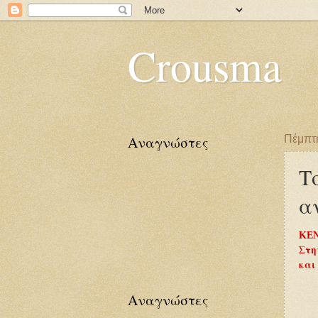
Crousma
Αναγνώστες
Πέμπτη
Τ
α
KE
Στη
και
Αναγνώστες