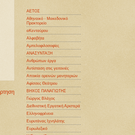
ΑΕΤΟΣ
Αθηναικό - Μακεδονικό
Πρακτορείο
αΚενταύρου
Αλφαβήτα
Αμπελοφιλοσοφίες
ΑΝΑΣΥΝΤΑΞΗ
Ανθρώπων έργα
Αντίσταση στις γειτονιές
Αποικία ορεινών μανηταριών
Αφίσσες Θεάτρου
ΒΗΧΟΣ ΠΑΝΑΓΙΩΤΗΣ
άρτηση
Γιώργος Βλάχος
Διεθνιστική Εργατική Αριστερά
Ελληνοφρένεια
Ευρυτάνας Ιχνηλάτης
Ευρωλεξικό