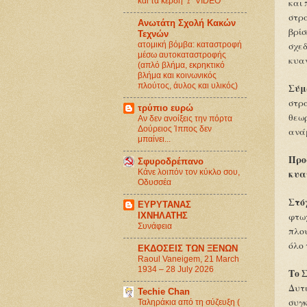
και τα κέρδη 🚩 VIDEO
και 
στρα
Ανωτάτη Σχολή Κακών
βρίσ
Τεχνών
ατομική βόμβα: καταστροφή
σχεδ
μέσω αυτοκαταστροφής
κυα
(απλό βλήμα, εκρηκτικό
βλήμα και κοινωνικός
πλούτος, άυλος και υλικός)
Σύμ
στρα
τρύπιο ευρώ
θεωρ
Αν δεν ανοίξεις την πόρτα
Δούρειος Ίππος δεν
ανάμ
μπαίνει...
Προ
Σφυροδρέπανο
Κάνε λοιπόν τον κύκλο σου,
κυα
Οδυσσέα
Στόχ
ΕΥΡΥΤΑΝΑΣ
ΙΧΝΗΛΑΤΗΣ
φτω
Συνάφεια
πλού
όλο 
ΕΚΔΟΣΕΙΣ ΤΩΝ ΞΕΝΩΝ
Raoul Vaneigem, 21 March
1934 – 28 July 2026
Tο 
Δυτι
Techie Chan
συγκ
Ταληράκια από τη σύζευξη (