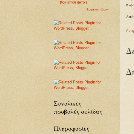
Кончится лето )
αφρ
Εμφάνιση όλων
Από
Ανα
Δ
Δ
Συνολικές
προβολές σελίδας
Πληροφορίες