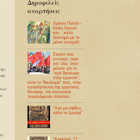
Δημοφιλείς
αναρτήσεις
Χρόνια Πολλά -
Καλή Χρονιά
και... καλό
ξεκίνημα με τα
μάτια ανοιχτά!
Εκείνο που
εννοούν, πριν
απ’ όλα, όταν
μιλάνε για το
την
“ιερό δικαίωμα
από
στην εργασία”,
είναι το “δικαίωμά” τους, στην
καταλήστευση της εργατικής
τών
δύναμης, του κοινωνικά
ια
παραγόμενου πλούτου.
"Λαέ μη σφίξεις
άλλο το ζωνάρι"
ει
"Κοκκινιά, 17