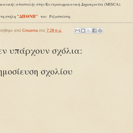
ικανικής αποστολής στην Κεντροαφρικανική Δημοκρατία (ΜISCA).
"ΔΙΕΘΝΗ"
 τη στήλη
του Ριζοσπάστη.
ρτήθηκε από
Crousma
στις
7:29 π.μ.
εν υπάρχουν σχόλια:
ημοσίευση σχολίου