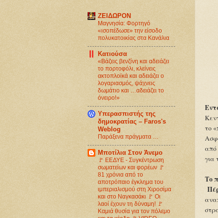
ΖΕΙΔΩΡΟΝ
Μαγνησία: Φορτηγό
«ισοπέδωσε» την είσοδο
πολυκατοικίας στα Κανάλια
Κατιούσα
«Βάζεις βενζίνη και αδειάζει
το πορτοφόλι, κλείνεις
ακτοπλοϊκά και αδειάζει ο
λογαριασμός, ψάχνεις
δωμάτιο και …αδειάζει το
όνειρο!»
Εντ
Υπερασπιστής της
Κεντ
δημοκρατίας – Faros's
το «
Weblog
Παράξενα πράγματα …
Ασφ
από 
Μποτίλια Στον Άνεμο
για 
🚩 ΕΕΔΥΕ - Συγκέντρωση
σωματείων και φορέων 🚩
81 χρόνια από το
Το 
αποτρόπαιο έγκλημα του
Πέρ
ιμπεριαλισμού στη Χιροσίμα
και στο Ναγκασάκι 🚩 Οι
ανα
λαοί έχουν τη δύναμη! 🚩
στρα
Καμιά θυσία για τον πόλεμο