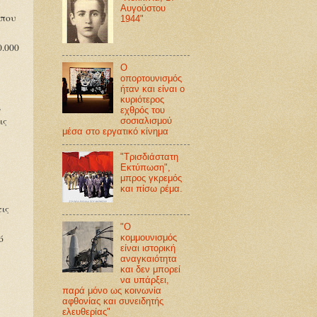
Aυγούστου
 που
1944"
0.000
Ο
οπορτουνισμός
ήταν και είναι ο
κυριότερος
,
εχθρός του
ις
σοσιαλισμού
μέσα στο εργατικό κίνημα
"Τρισδιάστατη
Εκτύπωση",
μπρος γκρεμός
και πίσω ρέμα.
τις
"Ο
ό
κομμουνισμός
είναι ιστορική
αναγκαιότητα
και δεν μπορεί
να υπάρξει,
παρά μόνο ως κοινωνία
αφθονίας και συνειδητής
ελευθερίας"