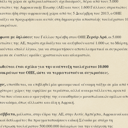
πάλι τη χώρα σε ιμπεριαλιστικούς σχεδιασμούς, πέρα από τους 5.000
τιώτες της Αφρικανικής Ενωσης (ΑΕ) και τους 1.600 Γάλλους στρατιώτες
κονται ήδη στην αφρικανική χώρα από τις 5 Δεκέμβρη του 2013, ο ΟΗΕ
ιάζει να προχωρήσει και αυτός στη δημιουργία αποστολής τουλάχιστον 1
νοκράνων.
φωνα με δηλώσεις
Ζεράρ Αρό
του Γάλλου πρέσβη στον ΟΗΕ
, οι 5.000
τιώτες της ΑΕ, παρότι σχεδιάζεται να αυξηθούν κατά 1.000 ως το Μάρτη
ούνται «πολύ λίγοι», για να σταματήσουν αποτελεσματικά οι συγκρούσε
εσα σε ένοπλες ομάδες χριστιανών και ισλαμιστών.
ωθείται έτσι σχέδιο για την ανάπτυξη τουλάχιστον 10.000
νοκράνων του ΟΗΕ, ώστε να τερματιστούν οι συγκρούσεις.
ος,
υποτίθεται, να επιβληθεί μία φαινομενικά «έννομη τάξη» σε μία από 
χότερες χώρες της υφηλίου με τεράστιο, αλλά ανεκμετάλλευτο, ορυκτό
το που είναι και ο «μαγνήτης της ευαισθησίας» μονοπωλιακών ομίλων απ
τον κόσμο, όπως άλλωστε και όλη η Αφρική.
Σάββατο,
μάλιστα, στην έδρα της ΑΕ, στην Αντίς Αμπέμπα, Αφρικανοί και
κοί διπλωμάτες θα πραγματοποιήσουν ειδική Σύνοδο με στόχο τη
έντρωση τουλάχιστον 500.000.000 δολαρίων για την ενίσχυση της