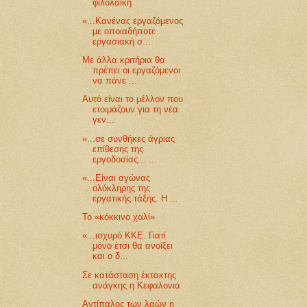
φιλολαϊκή
«...Κανένας εργαζόμενος
με οποιαδήποτε
εργασιακή σ...
Με άλλα κριτήρια θα
πρέπει οι εργαζόμενοι
να πάνε ...
Αυτό είναι το μέλλον που
ετοιμάζουν για τη νέα
γεν...
«...σε συνθήκες άγριας
επίθεσης της
εργοδοσίας... ...
«...Είναι αγώνας
ολόκληρης της
εργατικής τάξης. Η ...
Το «κόκκινο χαλί»
«...ισχυρό ΚΚΕ. Γιατί
μόνο έτσι θα ανοίξει
και ο δ...
Σε κατάσταση έκτακτης
ανάγκης η Κεφαλονιά
Αντίπαλος των λαών η