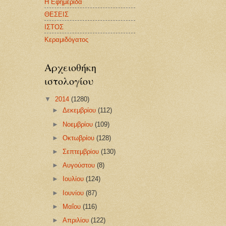
Η Εφημερίδα
ΘΕΣΕΙΣ
ΙΣΤΟΣ
Κεραμιδόγατος
Αρχειοθήκη
ιστολογίου
▼
2014
(1280)
►
Δεκεμβρίου
(112)
►
Νοεμβρίου
(109)
►
Οκτωβρίου
(128)
►
Σεπτεμβρίου
(130)
►
Αυγούστου
(8)
►
Ιουλίου
(124)
►
Ιουνίου
(87)
►
Μαΐου
(116)
►
Απριλίου
(122)