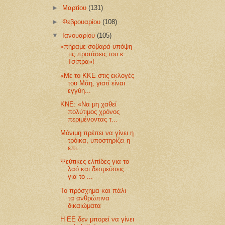
►
Μαρτίου
(131)
►
Φεβρουαρίου
(108)
▼
Ιανουαρίου
(105)
«πήραμε σοβαρά υπόψη
τις προτάσεις του κ.
Τσίπρα»!
«Με το ΚΚΕ στις εκλογές
του Μάη, γιατί είναι
εγγύη...
ΚΝΕ: «Να μη χαθεί
πολύτιμος χρόνος
περιμένοντας τ...
Μόνιμη πρέπει να γίνει η
τρόικα, υποστηρίζει η
επι...
Ψεύτικες ελπίδες για το
λαό και δεσμεύσεις
για το ...
Το πρόσχημα και πάλι
τα ανθρώπινα
δικαιώματα
Η ΕΕ δεν μπορεί να γίνει